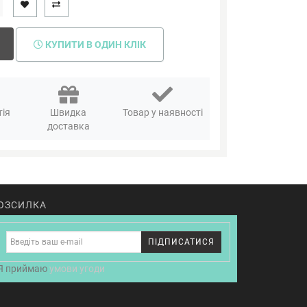
КУПИТИ В ОДИН КЛІК
тія
Швидка
Товар у наявності
я
доставка
ОЗСИЛКА
ПІДПИСАТИСЯ
Я приймаю
умови угоди