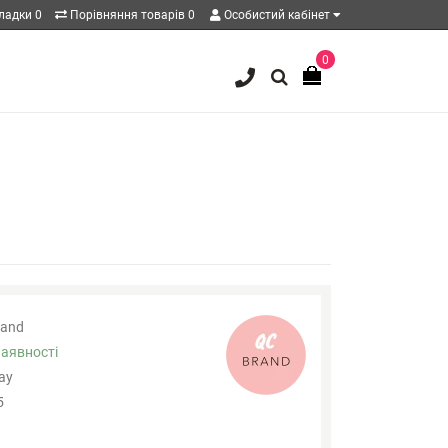
кладки
0
Порівняння товарів
0
Особистий кабінет
0
and
наявності
ray
5