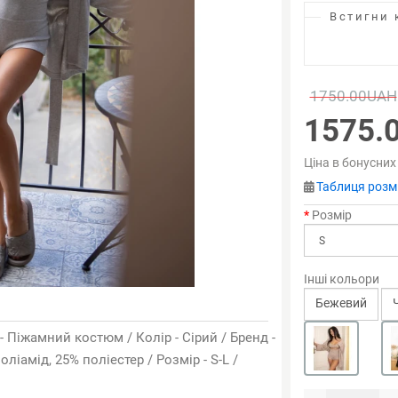
Встигни 
1750.00UAH
1575.
Ціна в бонусних
Таблиця розмі
Розмір
Інші кольори
Бежевий
 - Піжамний костюм / Колір - Сірий / Бренд -
оліамід, 25% поліестер / Розмір - S-L /