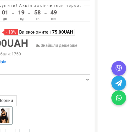
купити!
Акція закінчиться через:
01
19
58
49
–
–
–
дн
год
хв
сек
- 10%
Ви економите
175.00UAH
00UAH
Знайшли дешевше
 бали:
1750
рів
Чорний