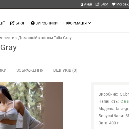
Акції
Блог
Мої за
ЦІЇ
БЛОГ
ВИРОБНИКИ
ІНФОРМАЦІЯ
мплекти
Домашній костюм Talia Gray
Gray
ИКИ
ЗОБРАЖЕННЯ
ВІДГУКІВ (0)
Виробник:
QCbr
Наявність:
Є в 
Модель:
talia-g
Бонусні бали:
3
Вага: 400 г