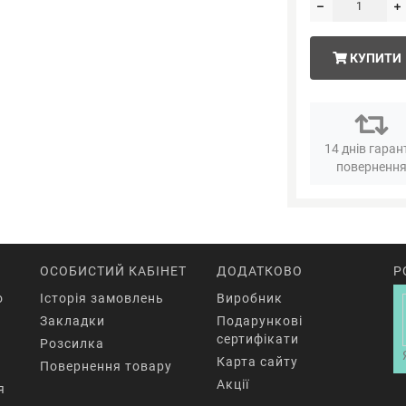
КУПИТИ
14 днів гаран
поверненн
ОСОБИСТИЙ КАБІНЕТ
ДОДАТКОВО
Р
o
Історія замовлень
Виробник
Закладки
Подарункові
сертифікати
Розсилка
Карта сайту
Повернення товару
Акції
я