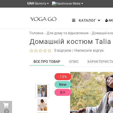
UAH
Валюта
Мова
КАТАЛОГ
АК
Головна
Для дому та відновлення
Домашні ко
Домашній костюм Talia 
0 відгуків
Написати відгук
/
ВСЕ ПРО ТОВАР
ОПИС
ХАРАКТЕРИСТ
-10%
New
Хіт
0