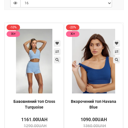
Обирайте спортивні топи з еластичної бавовни в Yoga Go – для
тренувань, прогулянок і повсякденного носіння з
максимальним комфортом.
-10%
-20%
Хіт
Хіт
Бавовняний топ Cross
Вкорочений топ Havana
Turquoise
Blue
1161.00UAH
1090.00UAH
1290.00UAH
1360.00UAH