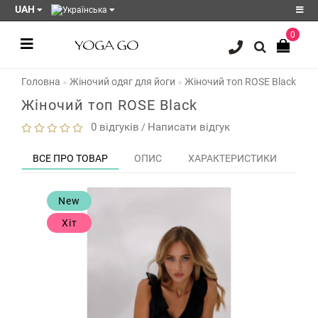
UAH
0
Реєстрація
Головна
Жіночий одяг для йоги
Жіночий топ ROSE Black
Авторизація
Жіночий топ ROSE Black
Акції
0 відгуків
Написати відгук
/
Блог
ВСЕ ПРО ТОВАР
ОПИС
ХАРАКТЕРИСТИКИ
ЗО
Мої
закладки
0
New
Порівняння
Хіт
товарів
0