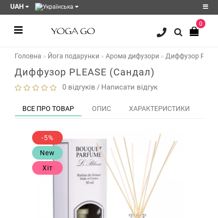
UAH
0
Реєстрація
Головна
Йога подарунки
Арома дифузори
Диффузор PLEAS
Авторизація
Диффузор PLEASE (Сандал)
Акції
0 відгуків
Написати відгук
/
Блог
ВСЕ ПРО ТОВАР
ОПИС
ХАРАКТЕРИСТИКИ
ВІД
Мої
закладки
0
-5%
Порівняння
New
товарів
0
Хіт