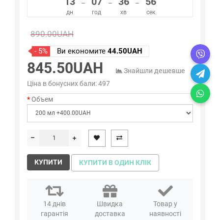
13
07
36
56
–
–
–
дн
год
хв
сек
890.00UAH
- 5%
Ви економите
44.50UAH
845.50UAH
Знайшли дешевше
Ціна в бонусних бали:
497
Объем
КУПИТИ
КУПИТИ В ОДИН КЛІК
14 днів
Швидка
Товар у
гарантія
доставка
наявності