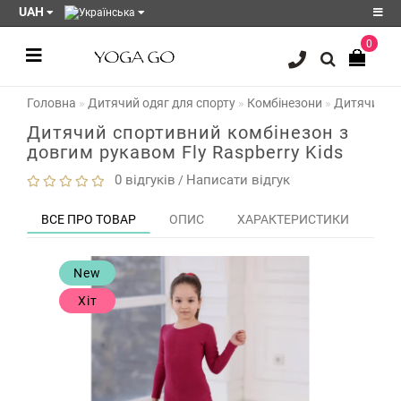
UAH
0
Реєстрація
Головна
Дитячий одяг для спорту
Комбінезони
Дитячий ко
Авторизація
Дитячий спортивний комбінезон з
Акції
довгим рукавом Fly Raspberry Kids
Блог
0 відгуків
Написати відгук
/
Мої
ВСЕ ПРО ТОВАР
ОПИС
ХАРАКТЕРИСТИКИ
ЗО
закладки
0
Порівняння
New
товарів
0
Хіт