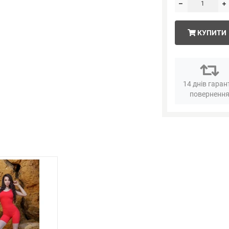
КУПИТИ
14 днів гаран
поверненн