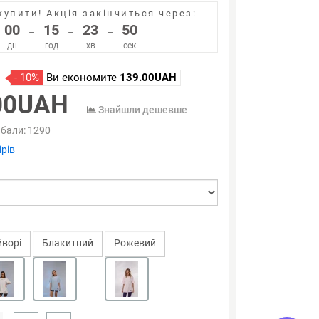
купити!
Акція закінчиться через:
00
15
23
50
–
–
–
дн
год
хв
сек
- 10%
Ви економите
139.00UAH
00UAH
Знайшли дешевше
 бали:
1290
рів
йворi
Блакитний
Рожевий