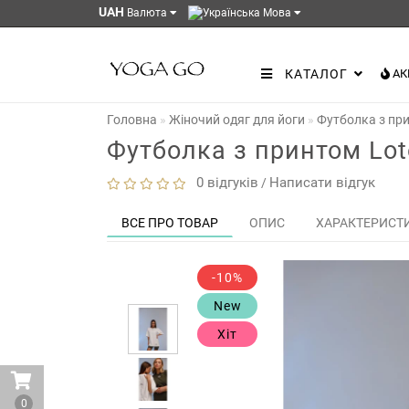
UAH
Валюта
Мова
КАТАЛОГ
АК
Головна
Жіночий одяг для йоги
Футболка з при
Футболка з принтом Loto
0 відгуків
Написати відгук
/
ВСЕ ПРО ТОВАР
ОПИС
ХАРАКТЕРИСТ
-10%
New
Хіт
0