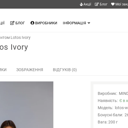
Акції
Блог
Мої за
ЦІЇ
БЛОГ
ВИРОБНИКИ
ІНФОРМАЦІЯ
нтом Lotos Ivory
s Ivory
ИКИ
ЗОБРАЖЕННЯ
ВІДГУКІВ (0)
Виробник:
MIN
Наявність:
Є в 
Модель:
lotos-w
Бонусні бали:
2
Вага: 200 г