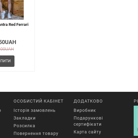
tra Red Ferrari
.50UAH
.00UAH
ПИТИ
ОСОБИСТИЙ КАБІНЕТ
ДОДАТКОВО
Р
o
Історія замовлень
Виробник
Закладки
Подарункові
сертифікати
Розсилка
Карта сайту
Повернення товару