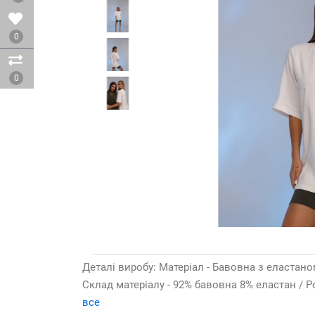
0
0
Деталі виробу: Матеріал - Бавовна з еластаном
Склад матеріалу - 92% бавовна 8% еластан / Ро
все