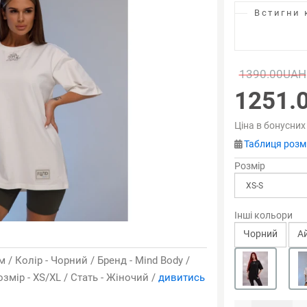
Встигни 
1390.00UAH
1251.
Ціна в бонусних
Таблиця розмі
Розмір
Інші кольори
Чорний
А
 / Колір - Чорний / Бренд - Mind Body /
змір - XS/XL / Стать - Жіночий /
дивитись