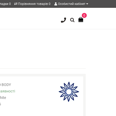
кладки
0
Порівняння товарів
0
Особистий кабінет
0
D BODY
наявності
hite
6