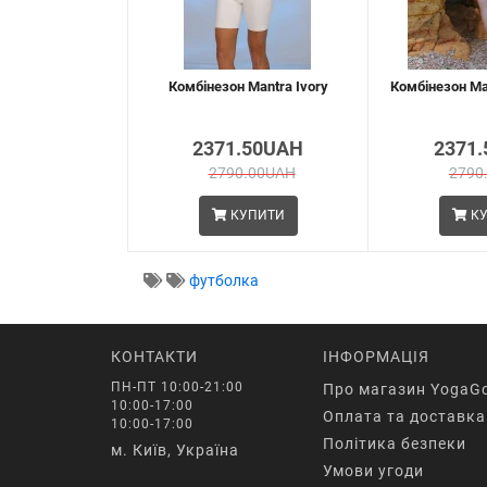
Комбінезон Mantra Ivory
Комбінезон Man
2371.50UAH
2371
2790.00UAH
2790
КУПИТИ
КУ
футболка
КОНТАКТИ
ІНФОРМАЦІЯ
ПН-ПТ 10:00-21:00
Про магазин YogaG
10:00-17:00
Оплата та доставка
10:00-17:00
Політика безпеки
м. Київ, Україна
Умови угоди