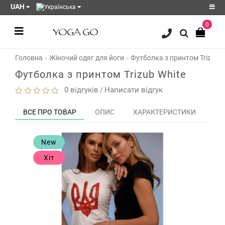
UAH
0
Реєстрація
Головна
Жіночий одяг для йоги
Футболка з принтом Trizub W
Авторизація
Футболка з принтом Trizub White
Акції
0 відгуків
Написати відгук
/
Блог
ВСЕ ПРО ТОВАР
ОПИС
ХАРАКТЕРИСТИКИ
ЗО
Мої
закладки
0
New
Порівняння
Хіт
товарів
0