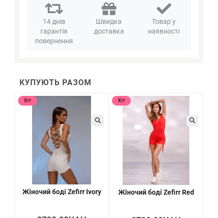
14 днів
Швидка
Товар у
гарантія
доставка
наявності
повернення
КУПУЮТЬ РАЗОМ
Хіт
Хіт
Жіночий боді Zefirr Ivory
Жіночий боді Zefirr Red