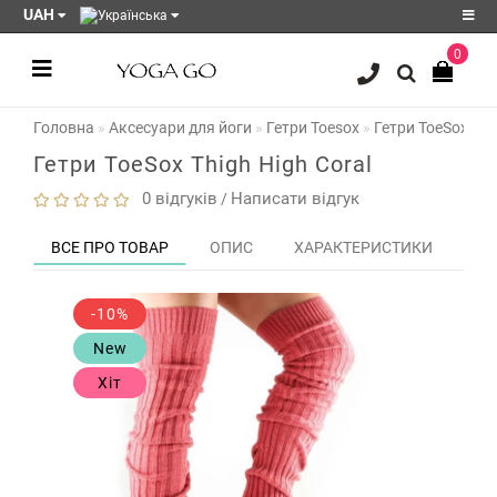
UAH
0
Реєстрація
Головна
Аксесуари для йоги
Гетри Toesox
Гетри ToeSox Thi
Авторизація
Гетри ToeSox Thigh High Coral
Акції
0 відгуків
Написати відгук
/
Блог
ВСЕ ПРО ТОВАР
ОПИС
ХАРАКТЕРИСТИКИ
ВІД
Мої
закладки
0
-10%
Порівняння
New
товарів
0
Хіт