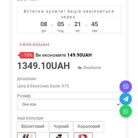
Встигни купити!
Акція закінчиться
через:
08
05
21
45
–
–
–
дн
год
хв
сек
1499.00UAH
- 10%
Ви економите
149.90UAH
1349.10UAH
Знайшли
дешевше
Ціна в бонусних бали:
970
Розмір
Інші кольори
Фіолетовий
Чорний
Кораловий