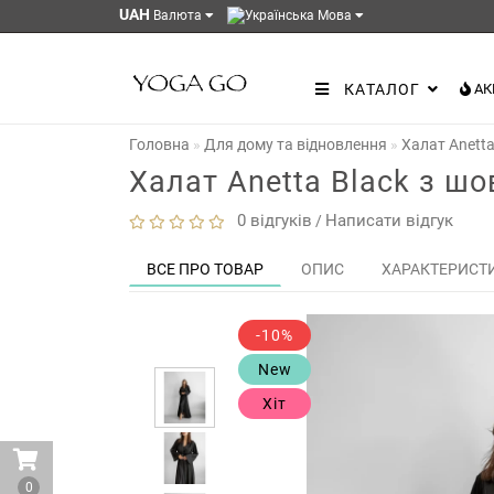
UAH
Валюта
Мова
КАТАЛОГ
АК
Головна
Для дому та відновлення
Халат Anetta
Халат Anetta Black з шо
0 відгуків
Написати відгук
/
ВСЕ ПРО ТОВАР
ОПИС
ХАРАКТЕРИСТ
-10%
New
Хіт
0