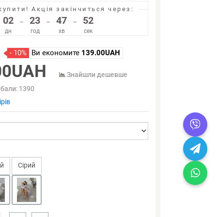
купити!
Акція закінчиться через:
02
23
47
52
–
–
–
дн
год
хв
сек
- 10%
Ви економите
139.00UAH
00UAH
Знайшли дешевше
 бали:
1390
рів
ий
Сірий