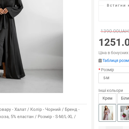
Встигни 
1390.00UAH
1251.
Ціна в бонусних
Таблиця розмі
Розмір
Інші кольори
Крем
Біл
вару - Халат / Колір - Чорний / Бренд -
оза, 5% еластан / Розмір - S-M/L-XL /