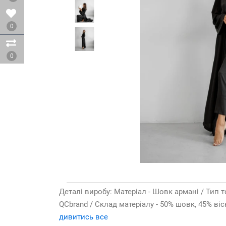
0
0
Деталі виробу: Матеріал - Шовк армані / Тип то
QCbrand / Склад матеріалу - 50% шовк, 45% віск
дивитись все