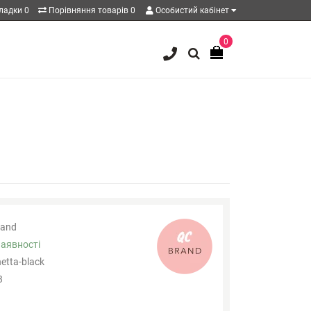
кладки
0
Порівняння товарів
0
Особистий кабінет
0
and
наявності
etta-black
3