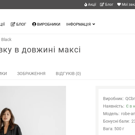
Акції
Блог
Мої за
ЦІЇ
БЛОГ
ВИРОБНИКИ
ІНФОРМАЦІЯ
 Black
вку в довжині максі
ИКИ
ЗОБРАЖЕННЯ
ВІДГУКІВ (0)
Виробник:
QCbr
Наявність:
Є в 
Модель:
robe-an
Бонусні бали:
2
Вага: 500 г