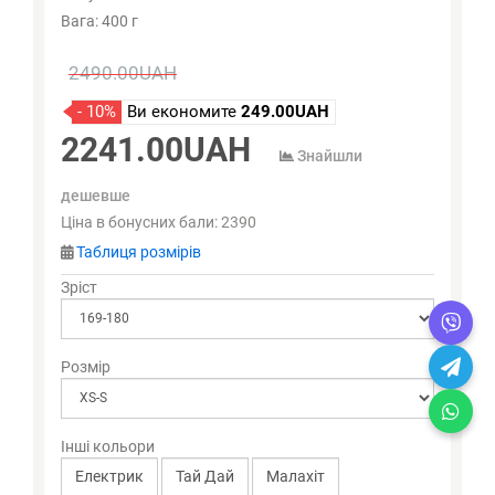
Вага: 400 г
2490.00UAH
- 10%
Ви економите
249.00UAH
2241.00UAH
Знайшли
дешевше
Ціна в бонусних бали:
2390
Таблиця розмірів
Зріст
Розмір
Інші кольори
Електрик
Тай Дай
Малахіт