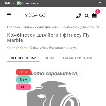
UAH
0
Реєстрація
Головна
Жіночий одяг для йоги
Комбінезон для йоги і фітнес
Авторизація
Комбінезон для йоги і фітнесу Fly
Акції
Marble
Блог
0 відгуків
Написати відгук
/
Мої
ВСЕ ПРО ТОВАР
ОПИС
ХАРАКТЕРИСТИКИ
ЗО
закладки
0
Порівняння
-10%
товарів
0
New
Хіт