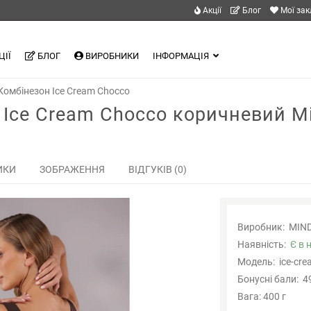
Акції
Блог
Мої за
ЦІЇ
БЛОГ
ВИРОБНИКИ
ІНФОРМАЦІЯ
Комбінезон Ice Cream Chocco
 Ice Cream Chocco коричневий M
ИКИ
ЗОБРАЖЕННЯ
ВІДГУКІВ (0)
Виробник:
MIN
Наявність:
Є в 
Модель:
ice-cr
Бонусні бали:
4
Вага: 400 г