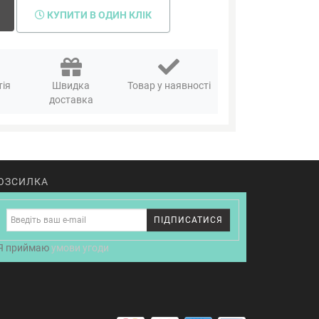
КУПИТИ В ОДИН КЛІК
тія
Швидка
Товар у наявності
я
доставка
ОЗСИЛКА
ПІДПИСАТИСЯ
Я приймаю
умови угоди