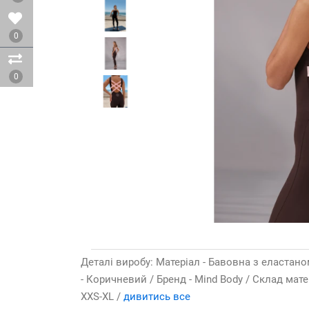
0
0
Деталі виробу: Матеріал - Бавовна з еластаном
- Коричневий / Бренд - Mind Body / Склад мате
XXS-XL /
дивитись все