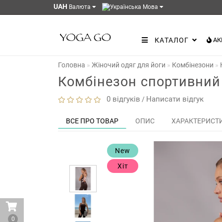
UAH
Валюта
Мова
КАТАЛОГ
АК
Головна
Жіночий одяг для йоги
Комбінезони
Комбінезон спортивний
0 відгуків
Написати відгук
/
ВСЕ ПРО ТОВАР
ОПИС
ХАРАКТЕРИСТ
New
Хіт
0