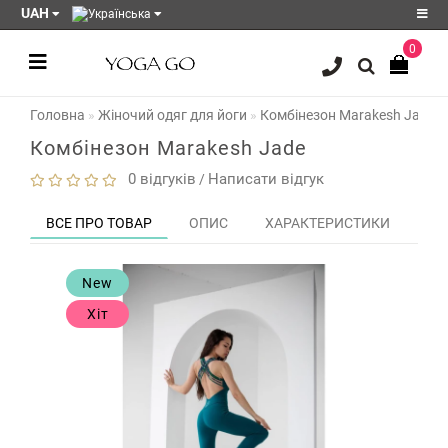
UAH
0
Реєстрація
Головна
Жіночий одяг для йоги
Комбінезон Marakesh Jade
Авторизація
Комбінезон Marakesh Jade
Акції
0 відгуків
Написати відгук
/
Блог
ВСЕ ПРО ТОВАР
ОПИС
ХАРАКТЕРИСТИКИ
ЗО
Мої
закладки
0
New
Порівняння
Хіт
товарів
0