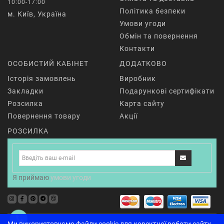
10:00-17:00
Політика безпеки
м. Київ, Україна
Умови угоди
Обмін та повернення
Контакти
ОСОБИСТИЙ КАБІНЕТ
ДОДАТКОВО
Історія замовлень
Виробник
Закладки
Подарункові сертифікати
Розсилка
Карта сайту
Повернення товару
Акції
РОЗСИЛКА
Я приймаю
умови угоди
Жіночий одяг для йоги
Одяг для фітнесу
Чоловічий