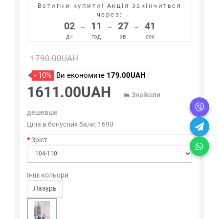
Встигни купити!
Акція закінчиться
через:
02
11
27
40
–
–
–
дн
год
хв
сек
1790.00UAH
- 10%
Ви економите
179.00UAH
1611.00UAH
Знайшли
дешевше
Ціна в бонусних бали:
1690
Зріст
Інші кольори
Лазурь