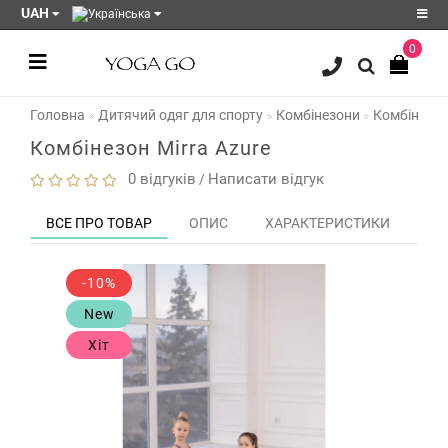
UAH
0
Реєстрація
Головна
Дитячий одяг для спорту
Комбінезони
Комбінезон
Авторизація
Комбінезон Mirra Azure
Акції
0 відгуків
Написати відгук
/
Блог
ВСЕ ПРО ТОВАР
ОПИС
ХАРАКТЕРИСТИКИ
ЗО
Мої
закладки
0
-10%
Порівняння
New
товарів
0
Хіт