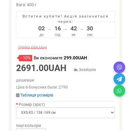
Вага: 400 г
Встигни купити!
Акція закінчиться
через:
02
16
42
30
–
–
–
дн
год
хв
сек
2990.00UAH
- 10%
Ви економите
299.00UAH
2691.00UAH
Знайшли
дешевше
Ціна в бонусних бали:
2790
Таблиця розмірів
Розмір (зріст)
Інші кольори