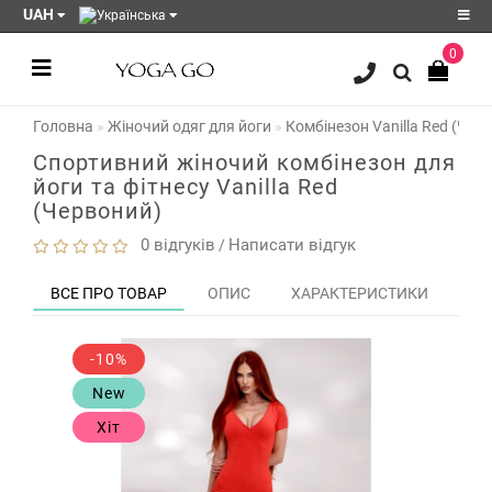
UAH
0
Реєстрація
Головна
Жіночий одяг для йоги
Комбінезон Vanilla Red (Чер
Авторизація
Cпортивний жіночий комбінезон для
Акції
йоги та фітнесу Vanilla Red
(Червоний)
Блог
0 відгуків
Написати відгук
/
Мої
закладки
0
ВСЕ ПРО ТОВАР
ОПИС
ХАРАКТЕРИСТИКИ
ЗО
Порівняння
товарів
0
-10%
New
Хіт