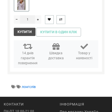
КУПИТИ
КУПИТИ В ОДИН КЛІК
14 днів
Швидка
Товар у
гарантія
доставка
наявності
повернення
лонгслів
КОНТАКТИ
ІНФОРМАЦІЯ
ПН-ПТ 10:00-21:00
Про магазин YogaGo