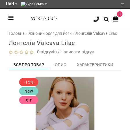
UAH
0
Реєстрація
Головна
Жіночий одяг для йоги
Лонгслів Valcava Lilac
Авторизація
Лонгслів Valcava Lilac
Акції
0 відгуків
Написати відгук
/
Блог
ВСЕ ПРО ТОВАР
ОПИС
ХАРАКТЕРИСТИКИ
ЗО
Мої
закладки
0
-15%
Порівняння
New
товарів
0
Хіт