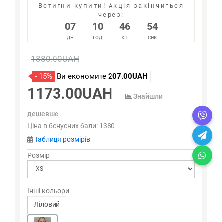
Встигни купити!
Акція закінчиться
через:
07
10
46
54
–
–
–
дн
год
хв
сек
1380.00UAH
- 15%
Ви економите
207.00UAH
1173.00UAH
Знайшли
дешевше
Ціна в бонусних бали:
1380
Таблиця розмірів
Розмір
Інші кольори
Ліловий