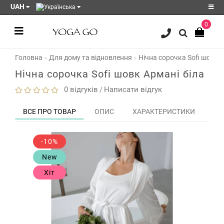
UAH
0
Реєстрація
Головна
Для дому та відновлення
Нічна сорочка Sofi шовк А
Авторизація
Нічна сорочка Sofi шовк Армані біла
Акції
0 відгуків
Написати відгук
/
Блог
ВСЕ ПРО ТОВАР
ОПИС
ХАРАКТЕРИСТИКИ
ЗО
Мої
закладки
0
-10%
Порівняння
New
товарів
0
Хіт