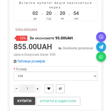
Встигни купити!
Акція закінчиться
через:
02
20
20
54
–
–
–
дн
год
хв
сек
950.00UAH
- 10%
Ви економите
95.00UAH
855.00UAH
Знайшли дешевше
Ціна в бонусних бали:
950
Таблиця розмірів
Розмір
КУПИТИ
КУПИТИ В ОДИН КЛІК