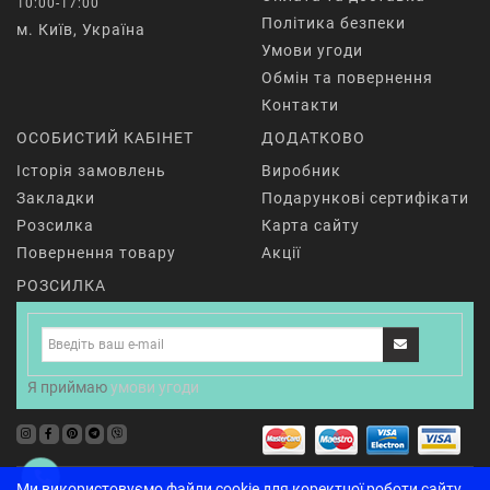
10:00-17:00
Політика безпеки
м. Київ, Україна
Умови угоди
Обмін та повернення
Контакти
ОСОБИСТИЙ КАБІНЕТ
ДОДАТКОВО
Історія замовлень
Виробник
Закладки
Подарункові сертифікати
Розсилка
Карта сайту
Повернення товару
Акції
РОЗСИЛКА
Я приймаю
умови угоди
Жіночий одяг для йоги
Одяг для фітнесу
Чоловічий
Ми використовуємо файли cookie для коректної роботи сайту,