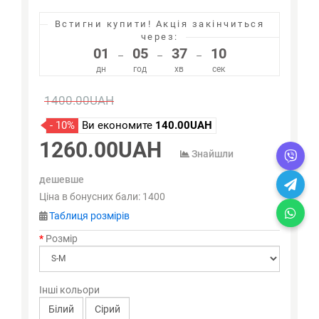
Встигни купити!
Акція закінчиться
через:
01
05
37
10
–
–
–
дн
год
хв
сек
1400.00UAH
- 10%
Ви економите
140.00UAH
1260.00UAH
Знайшли
дешевше
Ціна в бонусних бали:
1400
Таблиця розмірів
Розмір
Інші кольори
Білий
Сірий