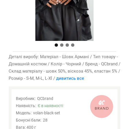
Деталі виробу: Матеріал - Шовк Армані / Тип товару -
Домашній костюм / Колір - Чорний / Бренд - QCbrand /
Склад матеріалу - шовк 50%, віскоза 45%, еластан 5% /
Розмір - S-M, M-L, L-Xl /
дивитись все
Виробник:
QCbrand
Наявність:
Є в наявності
Модель:
volan-black-set
Бонусні бали:
28
Вага: 400 г