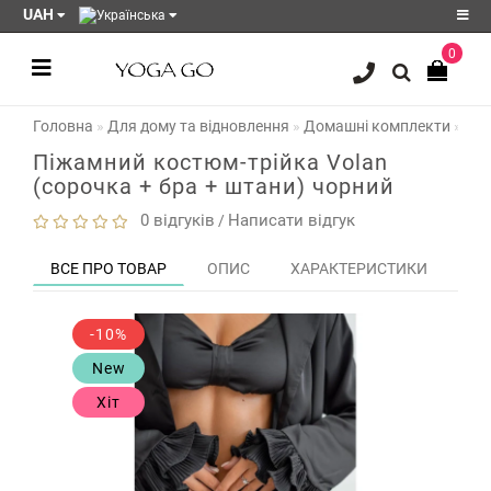
UAH
0
Реєстрація
Головна
Для дому та відновлення
Домашні комплекти
Піж
Авторизація
Піжамний костюм-трійка Volan
Акції
(сорочка + бра + штани) чорний
Блог
0 відгуків
Написати відгук
/
Мої
ВСЕ ПРО ТОВАР
ОПИС
ХАРАКТЕРИСТИКИ
ЗО
закладки
0
Порівняння
-10%
товарів
0
New
Хіт