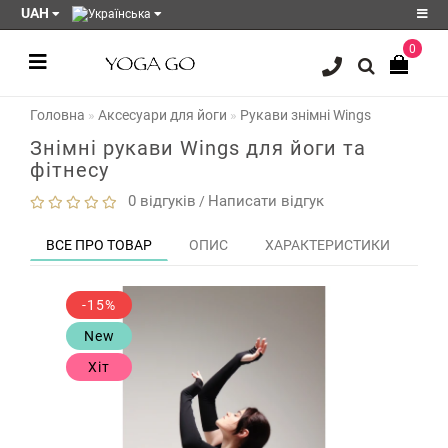
UAH
0
Реєстрація
Головна
Аксесуари для йоги
Рукави знімні Wings
Авторизація
Знімні рукави Wings для йоги та
Акції
фітнесу
Блог
0 відгуків
Написати відгук
/
Мої
ВСЕ ПРО ТОВАР
ОПИС
ХАРАКТЕРИСТИКИ
ЗО
закладки
0
Порівняння
-15%
товарів
0
New
Хіт