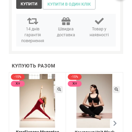
КУПИТИ
КУПИТИ В ОДИН КЛІК
14 днів
Швидка
Товар у
гарантія
доставка
наявності
повернення
КУПУЮТЬ РАЗОМ
-15%
-15%
-1
Хіт
Хіт
Х
Комбінезон Magentae