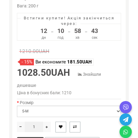
Вага: 200 г
Встигни купити!
Акція закінчиться
через:
12
10
58
42
–
–
–
дн
год
хв
сек
1210.00UAH
- 15%
Ви економите
181.50UAH
1028.50UAH
Знайшли
дешевше
Ціна в бонусних бали:
1210
Розмір