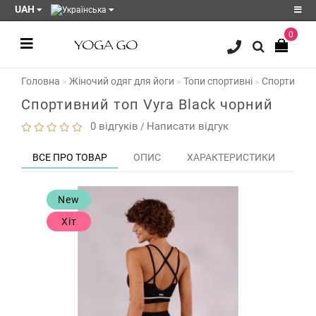
UAH
0
Реєстрація
Головна
Жіночий одяг для йоги
Топи спортивні
Спортивний
Авторизація
Спортивний топ Vyra Black чорний
Акції
0 відгуків
Написати відгук
/
Блог
ВСЕ ПРО ТОВАР
ОПИС
ХАРАКТЕРИСТИКИ
ЗО
Мої
закладки
0
New
Порівняння
Хіт
товарів
0