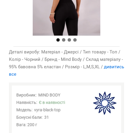
Деталі виробу: Матеріал - Джерсі / Тип товару - Топ /
Колір - Чорний / Бренд - Mind Body / Склад матеріалу -
95% бавовна 5% еластан / Розмір - L,M,S,XL /
дивитись
все
Виробник:
MIND BODY
Наявність:
Є в наявності
Модель:
vyra-black-top
Бонусні бали:
31
Вага: 200 г