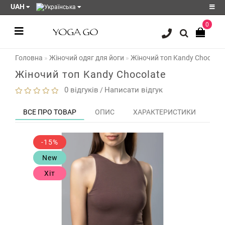
UAH
0
Реєстрація
Головна
Жіночий одяг для йоги
Жіночий топ Kandy Chocolat
Авторизація
Жіночий топ Kandy Chocolate
Акції
0 відгуків
Написати відгук
/
Блог
ВСЕ ПРО ТОВАР
ОПИС
ХАРАКТЕРИСТИКИ
ЗО
Мої
закладки
0
-15%
Порівняння
New
товарів
0
Хіт