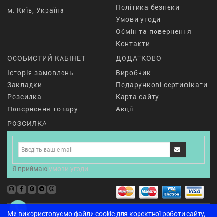
Політика безпеки
м. Київ, Україна
Умови угоди
Обмін та повернення
Контакти
ОСОБИСТИЙ КАБІНЕТ
ДОДАТКОВО
Історія замовлень
Виробник
Закладки
Подарункові сертифікати
Розсилка
Карта сайту
Повернення товару
Акції
РОЗСИЛКА
Я приймаю
умови угоди
Жіночий одяг для йоги
Одяг для фітнесу
Чоловічий
Ми використовуємо файли cookie для коректної роботи сайту,