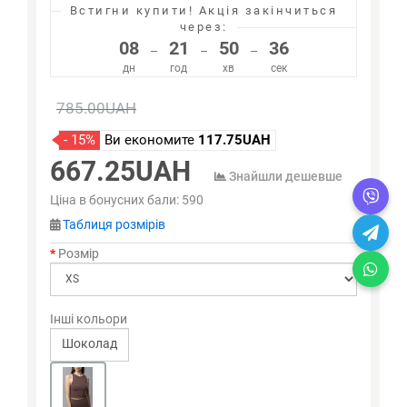
Встигни купити!
Акція закінчиться
через:
08
21
50
35
–
–
–
дн
год
хв
сек
785.00UAH
- 15%
Ви економите
117.75UAH
667.25UAH
Знайшли дешевше
Ціна в бонусних бали:
590
Таблиця розмірів
Розмір
Інші кольори
Шоколад