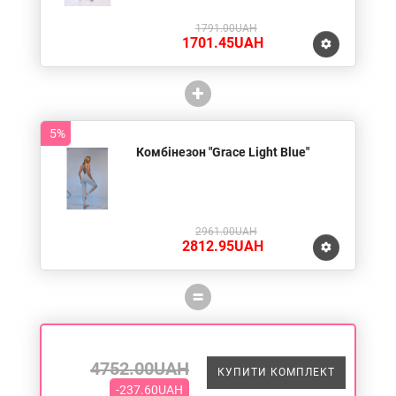
1791.00UAH
1701.45UAH
+
5%
Комбінезон "Grace Light Blue"
2961.00UAH
2812.95UAH
=
4752.00UAH
КУПИТИ КОМПЛЕКТ
-237.60UAH