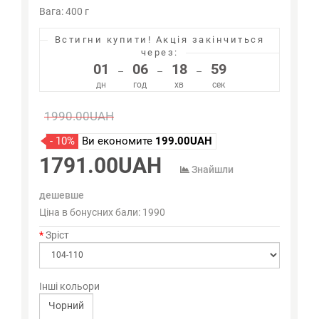
Вага: 400 г
Встигни купити!
Акція закінчиться
через:
01
06
18
59
–
–
–
дн
год
хв
сек
1990.00UAH
- 10%
Ви економите
199.00UAH
1791.00UAH
Знайшли
дешевше
Ціна в бонусних бали:
1990
Зріст
Інші кольори
Чорний