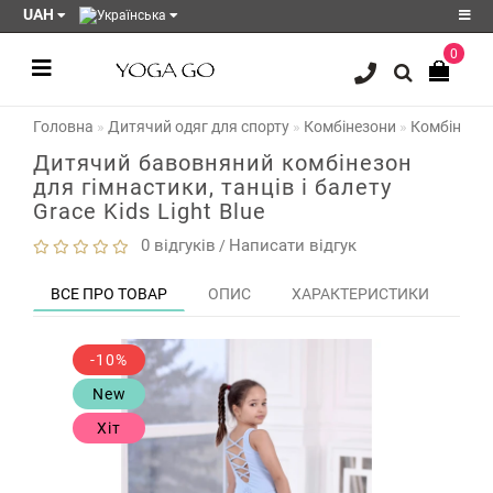
UAH
0
Реєстрація
Головна
Дитячий одяг для спорту
Комбінезони
Комбінезон 
Авторизація
Дитячий бавовняний комбінезон
Акції
для гімнастики, танців і балету
Grace Kids Light Blue
Блог
0 відгуків
Написати відгук
/
Мої
закладки
0
ВСЕ ПРО ТОВАР
ОПИС
ХАРАКТЕРИСТИКИ
ЗО
Порівняння
товарів
0
-10%
New
Хіт