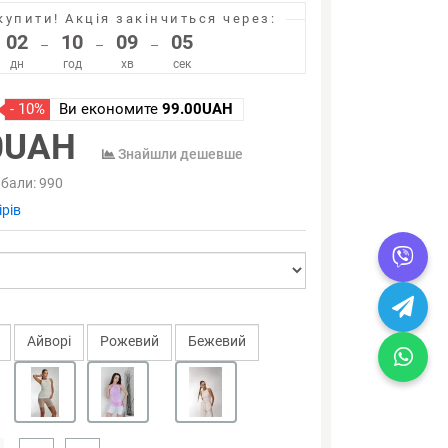
купити!
Акція закінчиться через:
02
10
09
05
–
–
–
дн
год
хв
сек
- 10%
Ви економите
99.00UAH
0UAH
Знайшли дешевше
 бали:
990
рів
Айворi
Рожевий
Бежевий