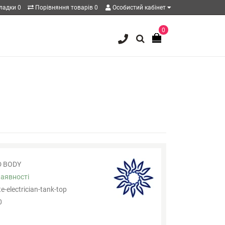
кладки
0
Порівняння товарів
0
Особистий кабінет
0
D BODY
наявності
-electrician-tank-top
0