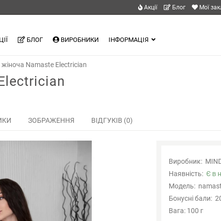
Акції
Блог
Мої за
ЦІЇ
БЛОГ
ВИРОБНИКИ
ІНФОРМАЦІЯ
жіноча Namaste Electrician
lectrician
ИКИ
ЗОБРАЖЕННЯ
ВІДГУКІВ (0)
Виробник:
MIN
Наявність:
Є в 
Модель:
namaste
Бонусні бали:
2
Вага: 100 г