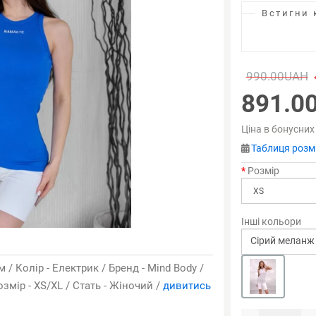
Встигни 
990.00UAH
891.0
Ціна в бонусних
Таблиця розмі
Розмір
Інші кольори
Сірий меланж
 / Колір - Електрик / Бренд - Mind Body /
змір - XS/XL / Стать - Жіночий /
дивитись