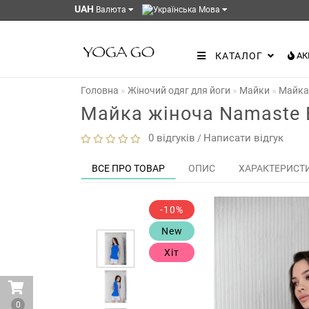
UAH
Валюта
Мова
КАТАЛОГ
АК
Головна
Жіночий одяг для йоги
Майки
Майка 
Майка жіноча Namaste E
0 відгуків
Написати відгук
/
ВСЕ ПРО ТОВАР
ОПИС
ХАРАКТЕРИСТ
-10%
New
Хіт
0