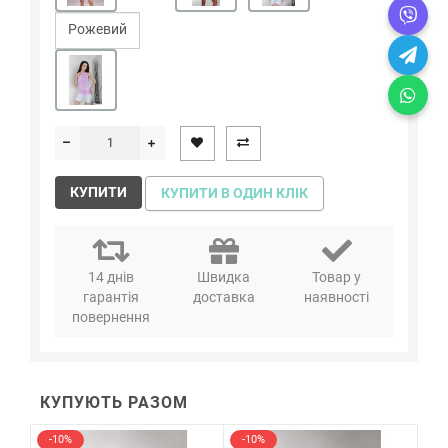
Рожевий
КУПИТИ
КУПИТИ В ОДИН КЛІК
14 днів
Швидка
Товар у
гарантія
доставка
наявності
повернення
КУПУЮТЬ РАЗОМ
-10%
-10%
-1