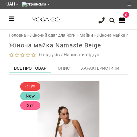
UAH
0
Реєстрація
Головна
Жіночий одяг для йоги
Майки
Жіноча майка Nama
Авторизація
Жіноча майка Namaste Beige
Акції
0 відгуків
Написати відгук
/
Блог
ВСЕ ПРО ТОВАР
ОПИС
ХАРАКТЕРИСТИКИ
ЗО
Мої
закладки
0
-10%
Порівняння
New
товарів
0
Хіт