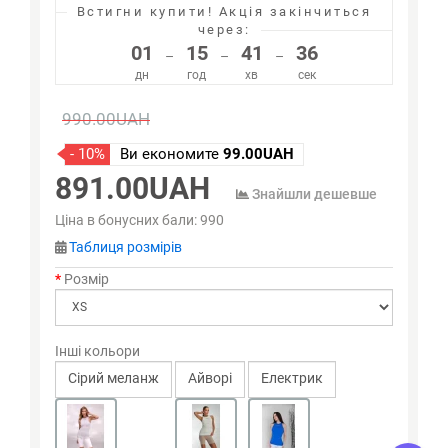
Встигни купити!
Акція закінчиться
через:
01
15
41
36
–
–
–
дн
год
хв
сек
990.00UAH
- 10%
Ви економите
99.00UAH
891.00UAH
Знайшли дешевше
Ціна в бонусних бали:
990
Таблиця розмірів
Розмір
Інші кольори
Сірий меланж
Айворi
Електрик