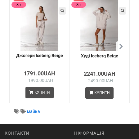
Хіт
Хіт
Х
Джогери Iceberg Beige
Худі Iceberg Beige
л
1791.00UAH
2241.00UAH
1990.00UAH
2490.00UAH
КУПИТИ
КУПИТИ
майка
КОНТАКТИ
ІНФОРМАЦІЯ