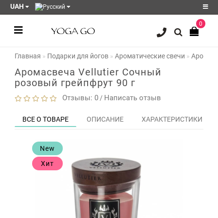
UAH
0
Регистрация
Главная
Подарки для йогов
Ароматические свечи
Аромасв
Авторизация
Аромасвеча Vellutier Сочный
Акции
розовый грейпфрут 90 г
Блог
Отзывы: 0
Написать отзыв
/
Мои
ВСЕ О ТОВАРЕ
ОПИСАНИЕ
ХАРАКТЕРИСТИКИ
закладки
0
Сравнение
New
товаров
0
Хит