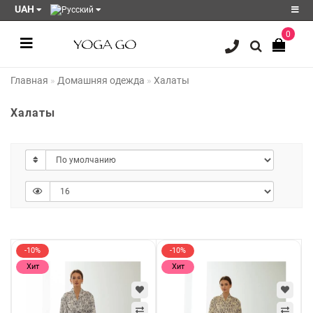
UAH
0
Регистрация
Главная
Домашняя одежда
Халаты
Авторизация
Акции
Халаты
Блог
Мои
закладки
0
Сравнение
товаров
0
-10%
-10%
Хит
Хит