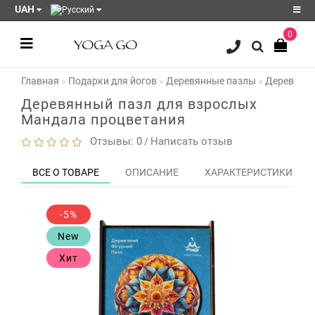
UAH
0
Регистрация
Главная
Подарки для йогов
Деревянные пазлы
Деревянны
Авторизация
Деревянный пазл для взрослых
Акции
Мандала процветания
Блог
Отзывы: 0
Написать отзыв
/
Мои
ВСЕ О ТОВАРЕ
ОПИСАНИЕ
ХАРАКТЕРИСТИКИ
закладки
0
Сравнение
-5%
товаров
0
New
Хит