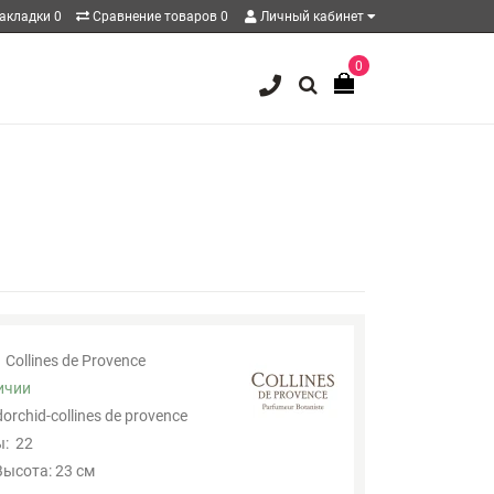
акладки
0
Сравнение товаров
0
Личный кабинет
0
Collines de Provence
ичии
dorchid-collines de provence
:
22
Высота: 23 см