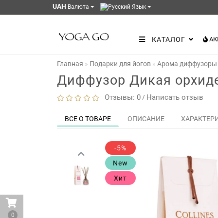
UAH
Валюта
Язык
КАТАЛОГ
АК
Главная
Подарки для йогов
Арома диффузоры
Диффузор Дикая орхидея
Отзывы: 0
Написать отзыв
/
ВСЕ О ТОВАРЕ
ОПИСАНИЕ
ХАРАКТЕР
-5%
New
Хит
0