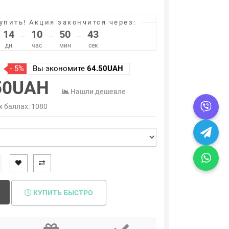
упить!
Акция закончится через:
14
10
50
42
–
–
–
дн
час
мин
сек
- 5%
Вы экономите
64.50UAH
50UAH
Нашли дешевле
х баллах:
1080
КУПИТЬ БЫСТРО