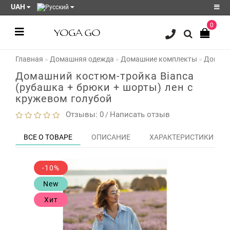
UAH
0
Регистрация
Главная
Домашняя одежда
Домашние комплекты
Домашн
Авторизация
Домашний костюм-тройка Bianca
Акции
(рубашка + брюки + шорты) лен с
кружевом голубой
Блог
Отзывы: 0
Написать отзыв
/
Мои
закладки
0
ВСЕ О ТОВАРЕ
ОПИСАНИЕ
ХАРАКТЕРИСТИКИ
Сравнение
товаров
0
-10%
New
Хит