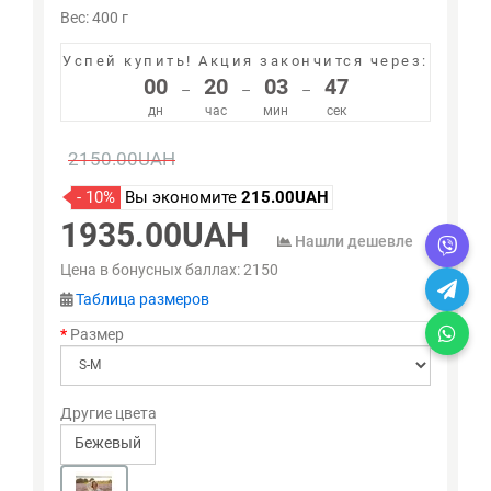
Вес: 400 г
Успей купить!
Акция закончится через:
00
20
03
47
–
–
–
дн
час
мин
сек
2150.00UAH
- 10%
Вы экономите
215.00UAH
1935.00UAH
Нашли дешевле
Цена в бонусных баллах:
2150
Таблица размеров
Размер
Другие цвета
Бежевый