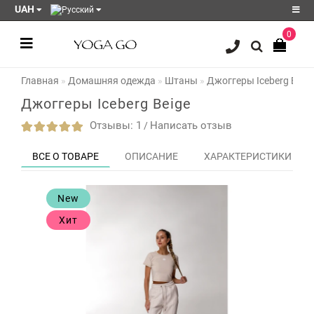
UAH
0
Регистрация
Главная
Домашняя одежда
Штаны
Джоггеры Iceberg Beig
Авторизация
Джоггеры Iceberg Beige
Акции
Отзывы: 1
Написать отзыв
/
Блог
ВСЕ О ТОВАРЕ
ОПИСАНИЕ
ХАРАКТЕРИСТИКИ
Мои
закладки
0
New
Сравнение
Хит
товаров
0