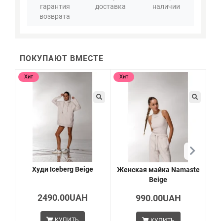
гарантия
доставка
наличии
возврата
ПОКУПАЮТ ВМЕСТЕ
Хит
Хит
Хи
Худи Iceberg Beige
Женская майка Namaste
Beige
л
2490.00UAH
990.00UAH
КУПИТЬ
КУПИТЬ