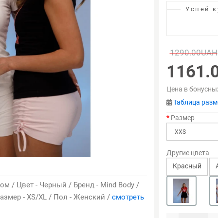
Успей к
1290.00UAH
1161.
Цена в бонусны
Таблица разм
Размер
Другие цвета
Красный
м / Цвет - Черный / Бренд - Mind Body /
азмер - XS/XL / Пол - Женский /
смотреть