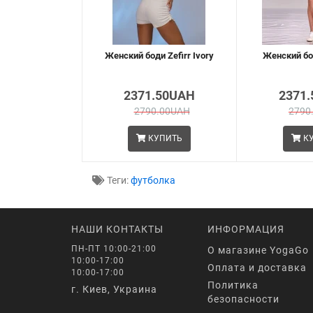
Женский боди Zefirr Ivory
Женский бод
2371.50UAH
2371
2790.00UAH
2790
КУПИТЬ
КУ
Теги:
футболка
НАШИ КОНТАКТЫ
ИНФОРМАЦИЯ
ПН-ПТ 10:00-21:00
О магазине YogaGo
10:00-17:00
Оплата и доставка
10:00-17:00
Политика
г. Киев, Украина
безопасности