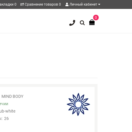
акладки
0
Сравнение товаров
0
Личный кабинет
0
MIND BODY
ичии
zub-white
:
26