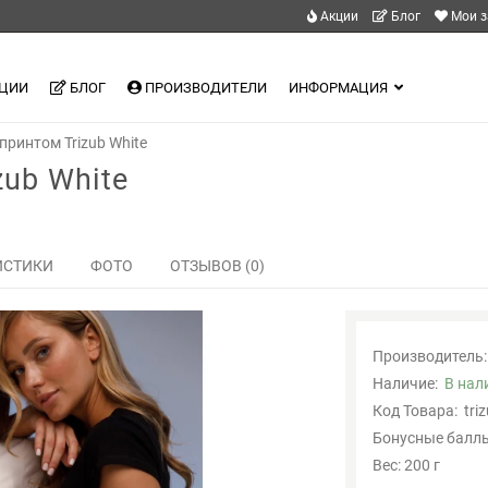
Акции
Блог
Мои з
ЦИИ
БЛОГ
ПРОИЗВОДИТЕЛИ
ИНФОРМАЦИЯ
принтом Trizub White
zub White
ИСТИКИ
ФОТО
ОТЗЫВОВ (0)
Производитель:
Наличие:
В нал
Код Товара:
tri
Бонусные баллы
Вес: 200 г