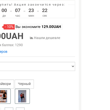
упить!
Акция закончится через:
00
07
23
21
–
–
–
дн
час
мин
сек
- 10%
Вы экономите
129.00UAH
00UAH
Нашли дешевле
х баллах:
1290
еров
Айвори
Черный