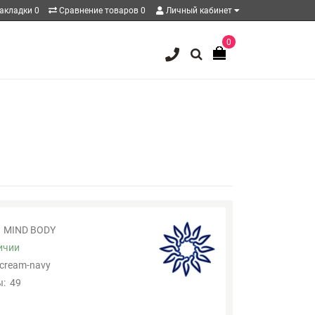
акладки
0
Сравнение товаров
0
Личный кабинет
0
MIND BODY
ичии
-cream-navy
:
49