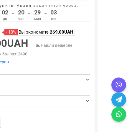
упить!
Акция закончится через:
02
20
29
02
–
–
–
дн
час
мин
сек
- 10%
Вы экономите
269.00UAH
00UAH
Нашли дешевле
х баллах:
2490
еров