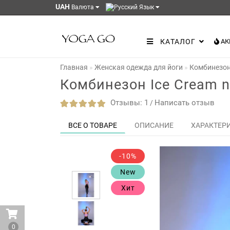
UAH
Валюта
Язык
КАТАЛОГ
АК
Главная
Женская одежда для йоги
Комбинезон 
Комбинезон Ice Cream n
Отзывы: 1
Написать отзыв
/
ВСЕ О ТОВАРЕ
ОПИСАНИЕ
ХАРАКТЕР
-10%
New
Хит
0