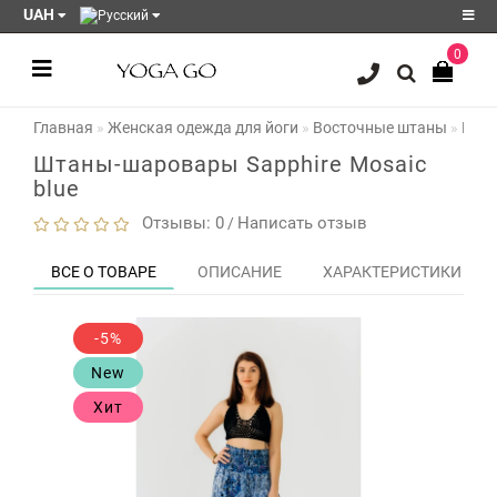
UAH
0
Регистрация
Главная
Женская одежда для йоги
Восточные штаны
Штан
Авторизация
Штаны-шаровары Sapphire Mosaic
Акции
blue
Блог
Отзывы: 0
Написать отзыв
/
Мои
ВСЕ О ТОВАРЕ
ОПИСАНИЕ
ХАРАКТЕРИСТИКИ
закладки
0
Сравнение
-5%
товаров
0
New
Хит