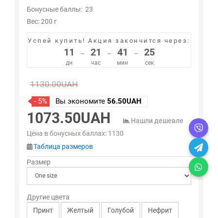
Бонусные баллы:
23
Вес: 200 г
Успей купить!
Акция закончится через:
11
21
41
25
–
–
–
дн
час
мин
сек
1130.00UAH
- 5%
Вы экономите
56.50UAH
1073.50UAH
Нашли дешевле
Цена в бонусных баллах:
1130
Таблица размеров
Размер
Другие цвета
Принт
Желтый
Голубой
Нефрит