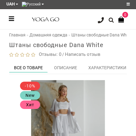
UAH
0
Регистрация
Главная
Домашняя одежда
Штаны свободные Dana White
Авторизация
Штаны свободные Dana White
Акции
Отзывы: 0
Написать отзыв
/
Блог
ВСЕ О ТОВАРЕ
ОПИСАНИЕ
ХАРАКТЕРИСТИКИ
Мои
закладки
0
-10%
Сравнение
New
товаров
0
Хит