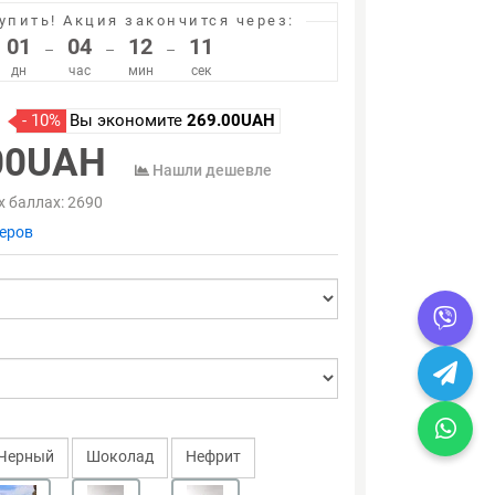
упить!
Акция закончится через:
01
04
12
11
–
–
–
дн
час
мин
сек
- 10%
Вы экономите
269.00UAH
00UAH
Нашли дешевле
х баллах:
2690
еров
Черный
Шоколад
Нефрит