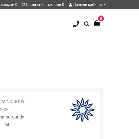
акладки
0
Сравнение товаров
0
Личный кабинет
0
MIND BODY
ичии
ma-burgundy
:
54