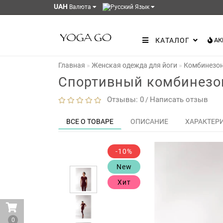
UAH
Валюта
Язык
КАТАЛОГ
АК
Главная
Женская одежда для йоги
Комбинезо
Спортивный комбинезо
Отзывы: 0
Написать отзыв
/
ВСЕ О ТОВАРЕ
ОПИСАНИЕ
ХАРАКТЕР
-10%
New
Хит
0