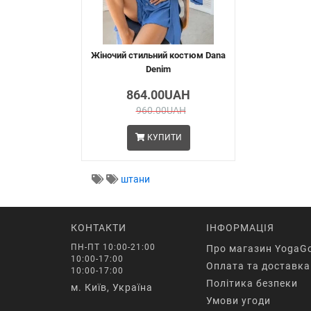
Жіночий стильний костюм Dana
Denim
864.00UAH
960.00UAH
КУПИТИ
штани
КОНТАКТИ
ІНФОРМАЦІЯ
ПН-ПТ 10:00-21:00
Про магазин YogaG
10:00-17:00
Оплата та доставка
10:00-17:00
Політика безпеки
м. Київ, Україна
Умови угоди