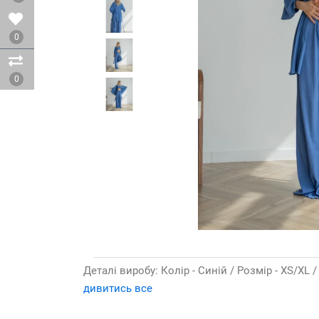
0
0
Деталі виробу: Колір - Cиній / Розмір - XS/XL /
дивитись все