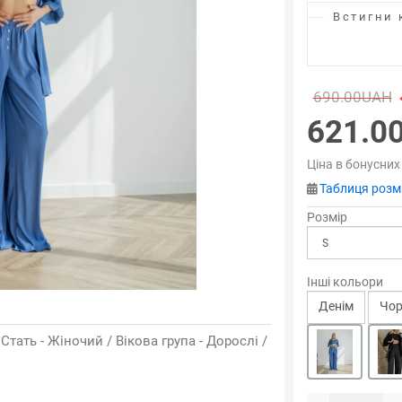
Встигни 
690.00UAH
621.0
Ціна в бонусних
Таблиця розмі
Розмір
Інші кольори
Денiм
Чор
 Стать - Жіночий / Вікова група - Дорослі /