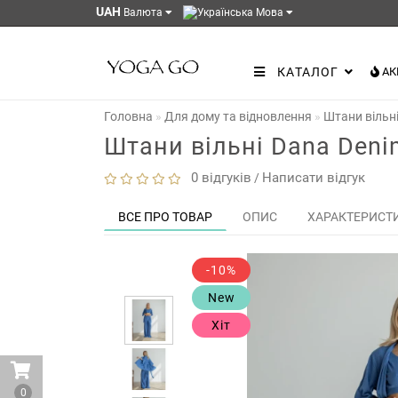
UAH
Валюта
Мова
КАТАЛОГ
АК
Головна
Для дому та відновлення
Штани вільн
Штани вільні Dana Deni
0 відгуків
Написати відгук
/
ВСЕ ПРО ТОВАР
ОПИС
ХАРАКТЕРИСТ
-10%
New
Хіт
0