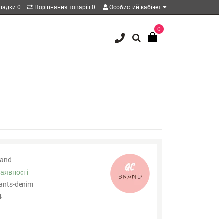
кладки
0
Порівняння товарів
0
Особистий кабінет
0
and
наявності
ants-denim
4