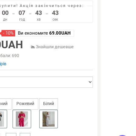
купити!
Акція закінчиться через:
00
07
43
43
–
–
–
дн
год
хв
сек
- 10%
Ви економите
69.00UAH
0UAH
Знайшли дешевше
 бали:
690
рів
ний
Рожевий
Білий