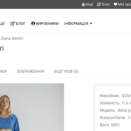
Акції
Блог
Мої за
ЦІЇ
БЛОГ
ВИРОБНИКИ
ІНФОРМАЦІЯ
і Dana Denim
m
ИКИ
ЗОБРАЖЕННЯ
ВІДГУКІВ (0)
Виробник:
QCbr
Наявність:
Є в 
Модель:
dana-p
Бонусні бали:
1
Вага: 500 г