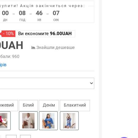
купити!
Акція закінчиться через:
00
08
46
07
–
–
–
дн
год
хв
сек
- 10%
Ви економите
96.00UAH
0UAH
Знайшли дешевше
 бали:
960
рів
ожевий
Білий
Денiм
Блакитний