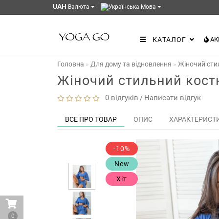
UAH
Валюта
Мова
КАТАЛОГ
АК
Головна
Для дому та відновлення
Жіночий сти
Жіночий стильний кост
0 відгуків
Написати відгук
/
ВСЕ ПРО ТОВАР
ОПИС
ХАРАКТЕРИСТ
-10%
New
Хіт
0