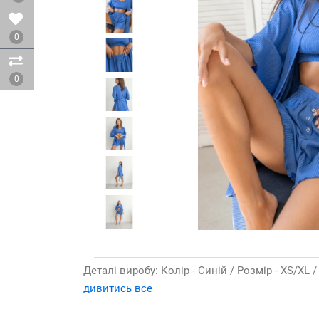
0
0
Деталі виробу: Колір - Cиній / Розмір - XS/XL /
дивитись все