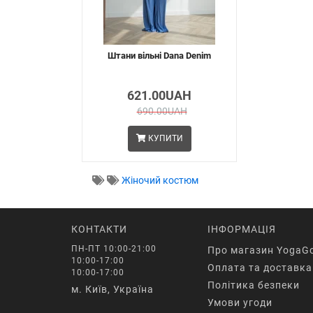
Штани вільні Dana Denim
621.00UAH
690.00UAH
КУПИТИ
Жіночий костюм
КОНТАКТИ
ІНФОРМАЦІЯ
ПН-ПТ 10:00-21:00
Про магазин YogaG
10:00-17:00
Оплата та доставка
10:00-17:00
Політика безпеки
м. Київ, Україна
Умови угоди