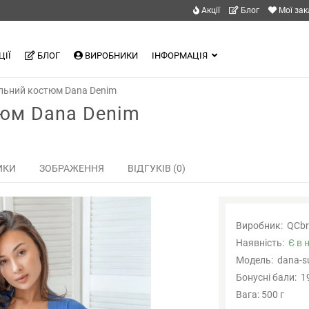
Акції
Блог
Мої за
ЦІЇ
БЛОГ
ВИРОБНИКИ
ІНФОРМАЦІЯ
льний костюм Dana Denim
юм Dana Denim
ИКИ
ЗОБРАЖЕННЯ
ВІДГУКІВ (0)
Виробник:
QCbr
Наявність:
Є в 
Модель:
dana-s
Бонусні бали:
1
Вага: 500 г