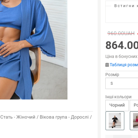
Встигни 
960.00UAH
864.0
Ціна в бонусних
Таблиця розмі
Розмір
Інші кольори
Чорний
Р
 Стать - Жіночий / Вікова група - Дорослі /