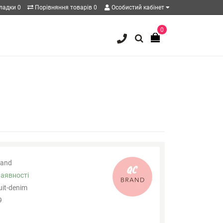
кладки
0
Порівняння товарів
0
Особистий кабінет
0
and
наявності
uit-denim
9