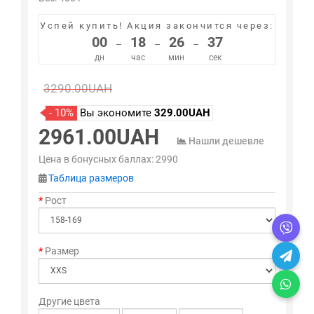
Успей купить!
Акция закончится через:
00
18
26
36
–
–
–
дн
час
мин
сек
3290.00UAH
- 10%
Вы экономите
329.00UAH
2961.00UAH
Нашли дешевле
Цена в бонусных баллах:
2990
Таблица размеров
Рост
Размер
Другие цвета