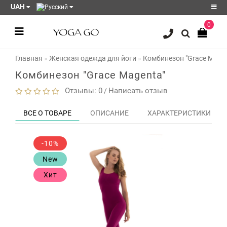
UAH
0
Регистрация
Главная
Женская одежда для йоги
Комбинезон "Grace Mage
Авторизация
Комбинезон "Grace Magenta"
Акции
Отзывы: 0
Написать отзыв
/
Блог
ВСЕ О ТОВАРЕ
ОПИСАНИЕ
ХАРАКТЕРИСТИКИ
Мои
закладки
0
-10%
Сравнение
New
товаров
0
Хит