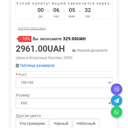
Успей купить!
Акция закончится через:
00
06
05
31
–
–
–
дн
час
мин
сек
3290.00UAH
- 10%
Вы экономите
329.00UAH
2961.00UAH
Нашли дешевле
Цена в бонусных баллах:
2990
Таблица размеров
Рост
Размер
Другие цвета
Ультрамарин
Черный
Небесный