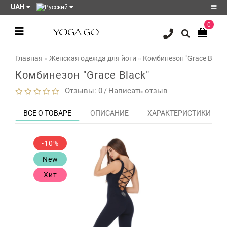
UAH
0
Регистрация
Главная
Женская одежда для йоги
Комбинезон "Grace Black"
Авторизация
Комбинезон "Grace Black"
Акции
Отзывы: 0
Написать отзыв
/
Блог
ВСЕ О ТОВАРЕ
ОПИСАНИЕ
ХАРАКТЕРИСТИКИ
Мои
закладки
0
-10%
Сравнение
New
товаров
0
Хит