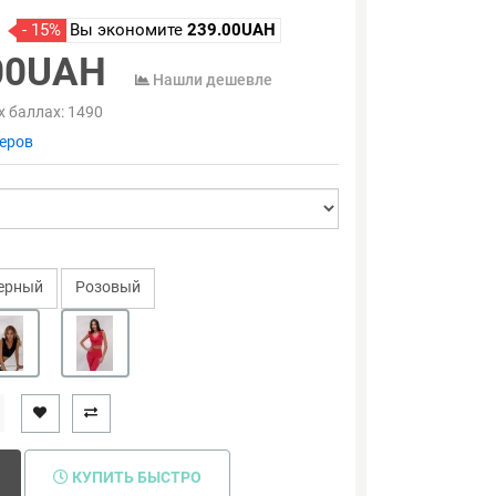
- 15%
Вы экономите
239.00UAH
00UAH
Нашли дешевле
х баллах:
1490
еров
ерный
Розовый
КУПИТЬ БЫСТРО