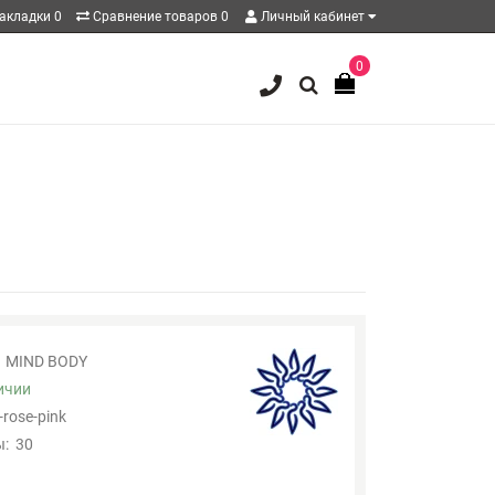
акладки
0
Сравнение товаров
0
Личный кабинет
0
MIND BODY
ичии
-rose-pink
:
30