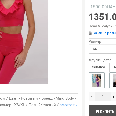
1590.00UAH
1351.
Цена в бонусны
Таблица разм
Размер
Другие цвета
Фиaлка
Ч
м / Цвет - Розовый / Бренд - Mind Body /
азмер - XS/XL / Пол - Женский /
смотреть
КУПИТЬ