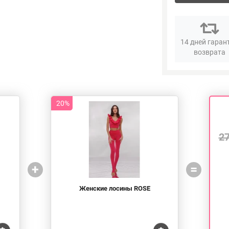
14 дней гаран
возврата
20%
2
+
=
Женские лосины ROSE